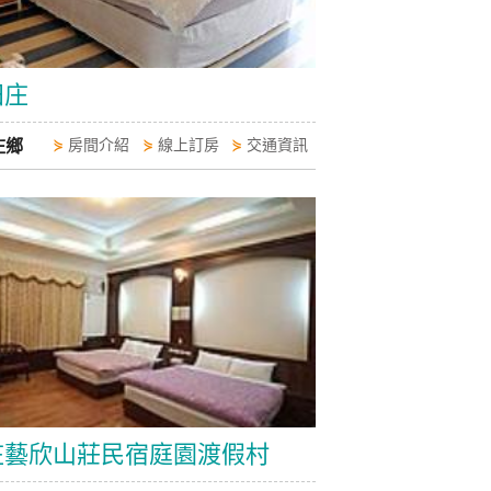
田庄
庄鄉
⋟
房間介紹
⋟
線上訂房
⋟
交通資訊
庄藝欣山莊民宿庭園渡假村