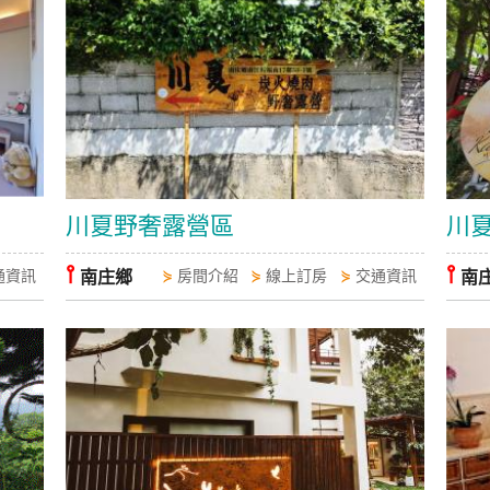
川夏野奢露營區
川
⫯
⫯
通資訊
南庄鄉
⋟
房間介紹
⋟
線上訂房
⋟
交通資訊
南