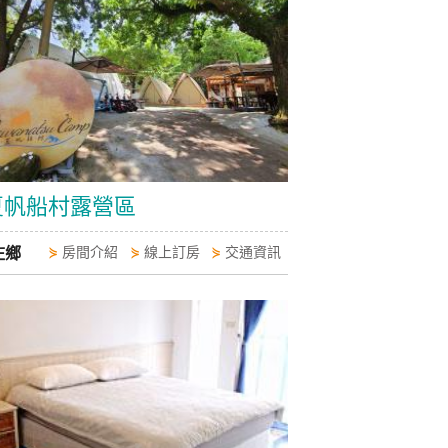
夏帆船村露營區
庄鄉
⋟
房間介紹
⋟
線上訂房
⋟
交通資訊