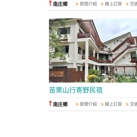
⫯
南庄鄉
⋟
房間介紹
⋟
線上訂房
⋟
交
苗栗山行寄野民宿
⫯
南庄鄉
⋟
房間介紹
⋟
線上訂房
⋟
交