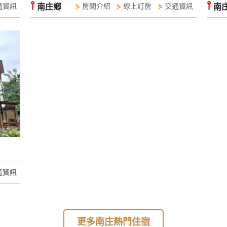
⫯
⫯
通資訊
南庄鄉
⋟
房間介紹
⋟
線上訂房
⋟
交通資訊
南
通資訊
更多南庄熱門住宿