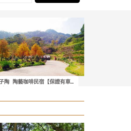
田庄
南庄藝欣山莊
⫯
南庄鄉
南庄鄉