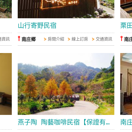
山行寄野民宿
栗
⫯
⫯
通資訊
南庄鄉
⋟
房間介紹
⋟
線上訂房
⋟
交通資訊
南
燕子陶 陶藝咖啡民宿【保證有車位】
南