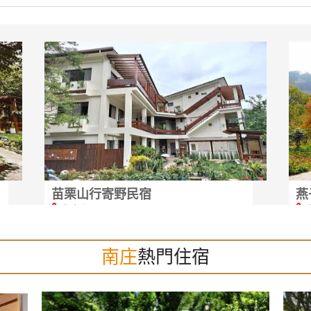
麥克尼景觀莊園
栗
⫯
⫯
南庄鄉
南庄
熱門住宿