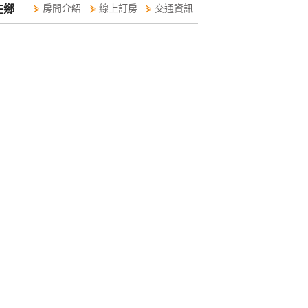
庄鄉
⋟
房間介紹
⋟
線上訂房
⋟
交通資訊