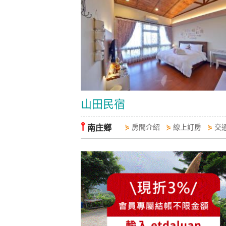
山田民宿
⫯
南庄鄉
⋟
房間介紹
⋟
線上訂房
⋟
交