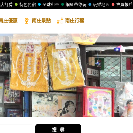
飯店訂房
特色民宿
全球租車
網紅帶你玩
玩樂地圖
會員帳戶
南庄
優惠
南庄
景點
南庄
行程
搜 尋