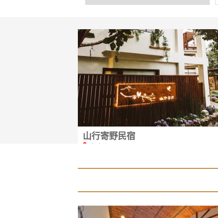
燕子陶 陶藝咖啡民宿【保證有車位】
山田民宿
⫯
南庄鄉