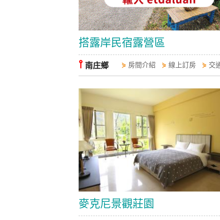
搭露岸民宿露營區
⫯
南庄鄉
⋟
房間介紹
⋟
線上訂房
⋟
交
麥克尼景觀莊園